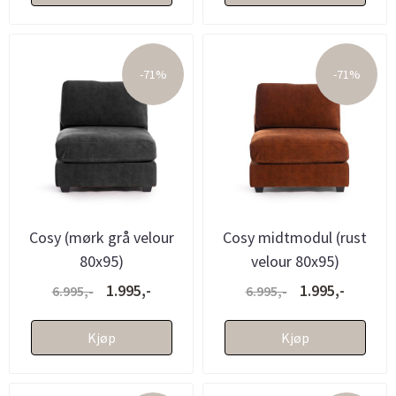
-71%
-71%
Cosy (mørk grå velour
Cosy midtmodul (rust
80x95)
velour 80x95)
1.995,-
1.995,-
6.995,-
6.995,-
Kjøp
Kjøp