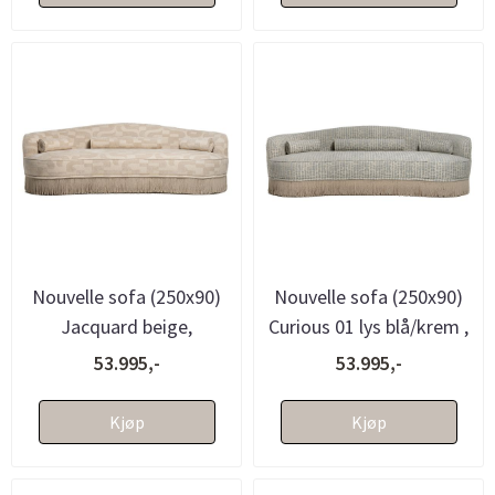
Nouvelle sofa (250x90)
Nouvelle sofa (250x90)
Jacquard beige,
Curious 01 lys blå/krem ,
avtagbare frynser -
avtagbare frynser - ....
53.995,-
53.995,-
bestillings...
Kjøp
Kjøp