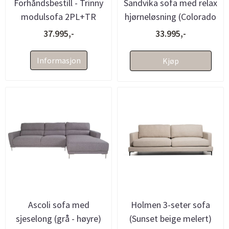
Forhåndsbestill - Trinny
Sandvika sofa med relax
modulsofa 2PL+TR
hjørneløsning (Colorado
(Marbella 04 - 284x131)
03 - 210x309)
37.995,-
33.995,-
Informasjon
Kjøp
Ascoli sofa med
Holmen 3-seter sofa
sjeselong (grå - høyre)
(Sunset beige melert)