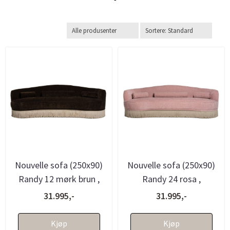
-
Nouvelle sofa (250x90)
Nouvelle sofa (250x90)
Randy 12 mørk brun ,
Randy 24 rosa ,
avtagbare frynser -
avtagbare frynser -
31.995,-
31.995,-
bestil...
bestillings...
Kjøp
Kjøp