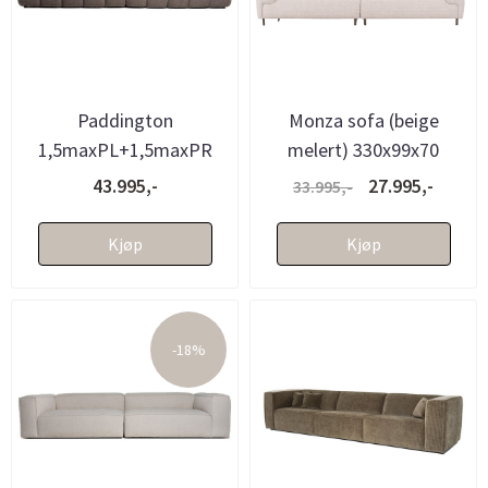
Paddington
Monza sofa (beige
1,5maxPL+1,5maxPR
melert) 330x99x70
(316x105 - Partner Wood
43.995,-
27.995,-
33.995,-
108)
Kjøp
Kjøp
-18%