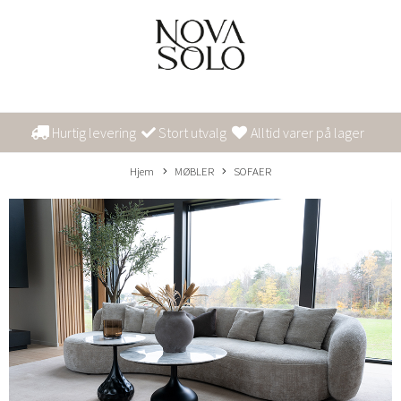
Hurtig levering
Stort utvalg
Alltid varer på lager
Hjem
MØBLER
SOFAER