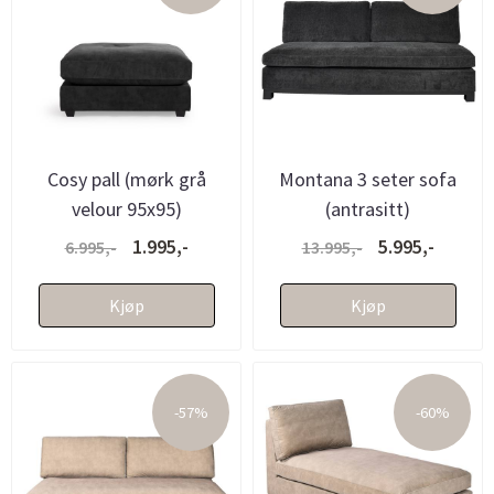
Cosy pall (mørk grå
Montana 3 seter sofa
velour 95x95)
(antrasitt)
1.995,-
5.995,-
6.995,-
13.995,-
Kjøp
Kjøp
-57%
-60%