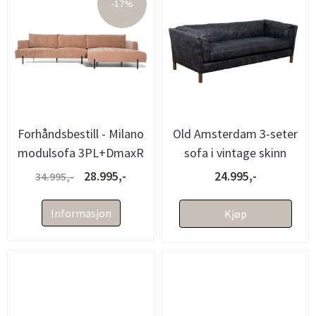
-17%
Forhåndsbestill - Milano
Old Amsterdam 3-seter
modulsofa 3PL+DmaxR
sofa i vintage skinn
(341x114x175 -
(Smokey black)
28.995,-
24.995,-
34.995,-
Terranov...
Informasjon
Kjøp