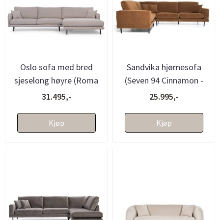
Oslo sofa med bred
Sandvika hjørnesofa
sjeselong høyre (Roma
(Seven 94 Cinnamon -
White - 320x160)
191x276)
31.495,-
25.995,-
3PL+DRmax
Kjøp
Kjøp