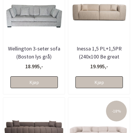
Wellington 3-seter sofa
Inessa 1,5 PL+1,5PR
(Boston lys grå)
(240x100 Be great
Cream11)
18.995,-
19.995,-
Kjøp
Kjøp
-18%