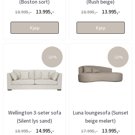
(Boston sort)
(Rush beige)
13.995,-
13.995,-
18.995,-
18.995,-
Kjøp
Kjøp
-21%
-22%
Wellington 3-seter sofa
Luna loungesofa (Sunset
(Silent lys sand)
beige melert)
14.995,-
13.995,-
18.995,-
17.995,-