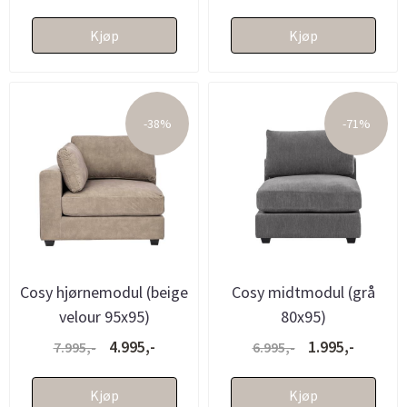
Kjøp
Kjøp
-38%
-71%
Cosy hjørnemodul (beige
Cosy midtmodul (grå
velour 95x95)
80x95)
4.995,-
1.995,-
7.995,-
6.995,-
Kjøp
Kjøp