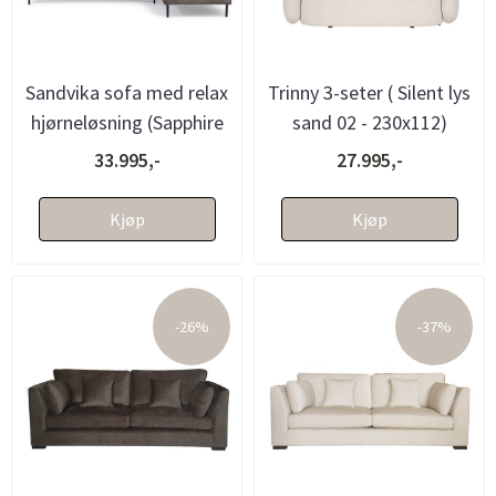
Sandvika sofa med relax
Trinny 3-seter ( Silent lys
hjørneløsning (Sapphire
sand 02 - 230x112)
muldvarp - 309x210 - ....
33.995,-
27.995,-
Kjøp
Kjøp
-26%
-37%