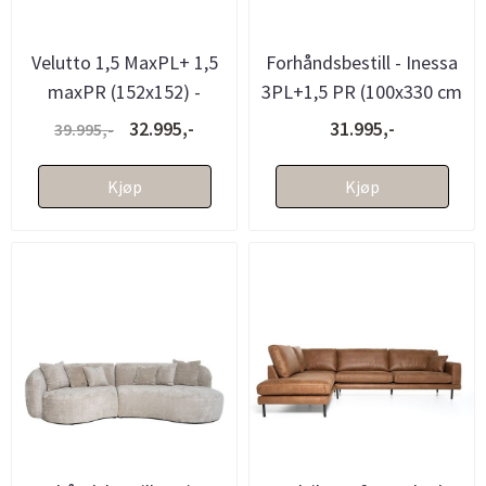
Velutto 1,5 MaxPL+ 1,5
Forhåndsbestill - Inessa
maxPR (152x152) -
3PL+1,5 PR (100x330 cm
Partner 101
Bodega shitake 124)
32.995,-
31.995,-
39.995,-
Kjøp
Kjøp