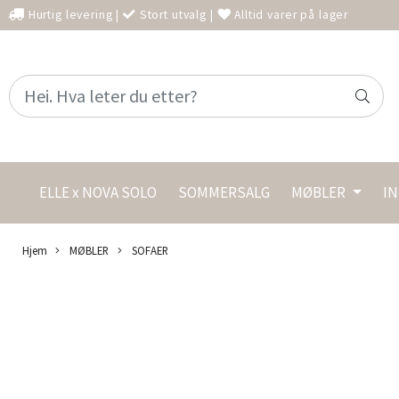
Hurtig levering
|
Stort utvalg
|
Alltid varer på lager
ELLE x NOVA SOLO
SOMMERSALG
MØBLER
I
Hjem
MØBLER
SOFAER