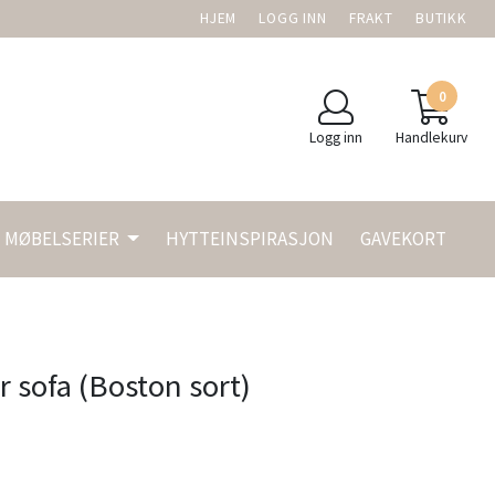
HJEM
LOGG INN
FRAKT
BUTIKK
0
Logg inn
Handlekurv
MØBELSERIER
HYTTEINSPIRASJON
GAVEKORT
r sofa (Boston sort)