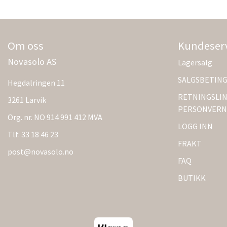
Om oss
Kundeser
Novasolo AS
Lagersalg
SALGSBETIN
Hegdalringen 11
RETNINGSLIN
3261 Larvik
PERSONVERN
Org. nr. NO 914 991 412 MVA
LOGG INN
Tlf:
33 18 46 23
FRAKT
post@novasolo.no
FAQ
BUTIKK