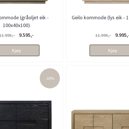
ommode (gråoljet eik -
Geilo kommode (lys eik - 
100x40x100)
9.595,-
9.995,
11.995,-
11.995,-
Kjøp
Kjøp
-20%