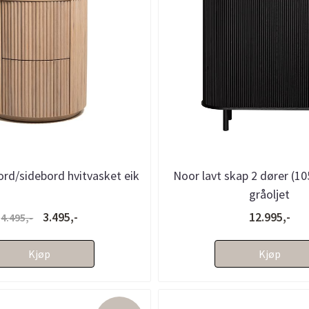
rd/sidebord hvitvasket eik
Noor lavt skap 2 dører (10
gråoljet
3.495,-
12.995,-
4.495,-
Kjøp
Kjøp