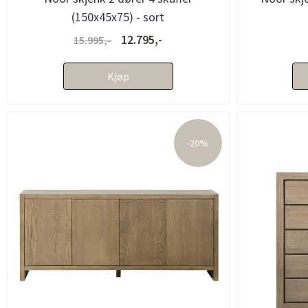
(150x45x75) - sort
12.795,-
15.995,-
Kjøp
-20%