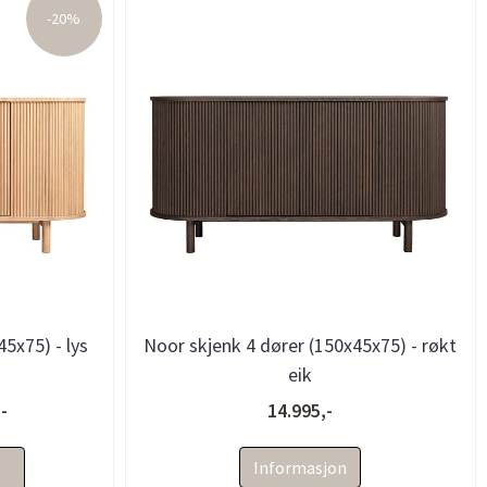
-20%
5x75) - lys
Noor skjenk 4 dører (150x45x75) - røkt
eik
-
14.995,-
Informasjon