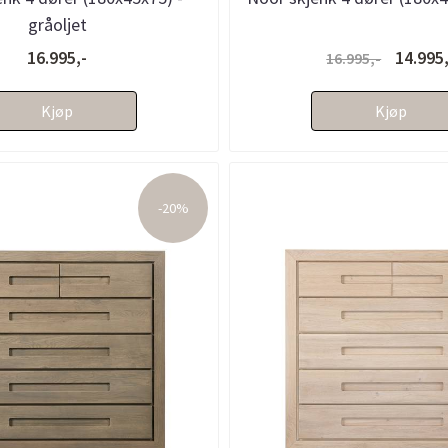
gråoljet
16.995,-
14.995,
16.995,-
Kjøp
Kjøp
-20%