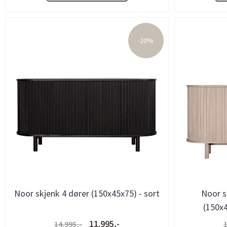
-20%
Noor skjenk 4 dører (150x45x75) - sort
Noor s
(150x4
11.995,-
14.995,-
1