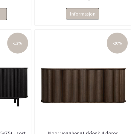
Informasjon
-12%
-20%
5x75) - sort
Noor vegghengt skjenk 4 dører