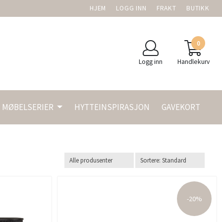
HJEM
LOGG INN
FRAKT
BUTIKK
0
Logg inn
Handlekurv
MØBELSERIER
HYTTEINSPIRASJON
GAVEKORT
-20%