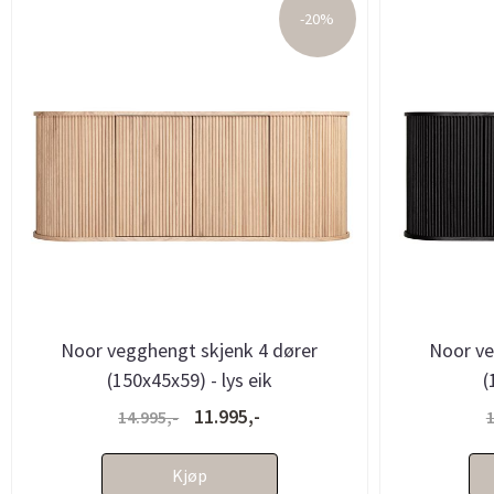
-20%
Noor vegghengt skjenk 4 dører
Noor ve
(150x45x59) - lys eik
(
11.995,-
14.995,-
1
Kjøp