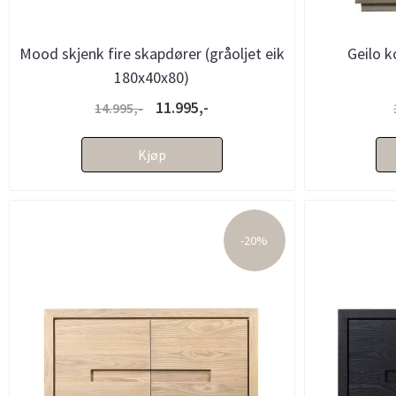
Mood skjenk fire skapdører (gråoljet eik
Geilo k
180x40x80)
11.995,-
14.995,-
Kjøp
-20%