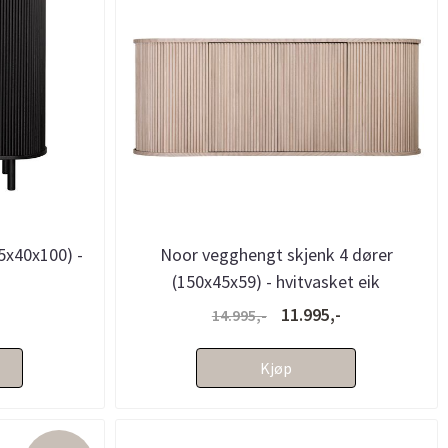
5x40x100) -
Noor vegghengt skjenk 4 dører
(150x45x59) - hvitvasket eik
11.995,-
14.995,-
Kjøp