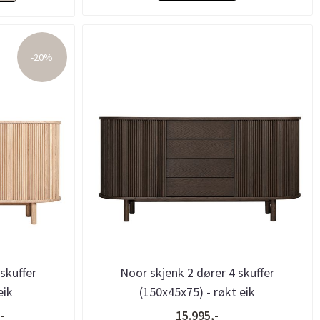
-20%
skuffer
Noor skjenk 2 dører 4 skuffer
eik
(150x45x75) - røkt eik
-
15.995,-