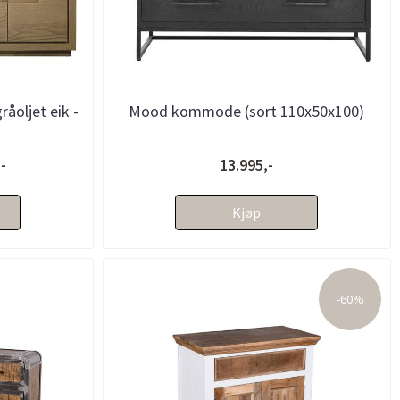
råoljet eik -
Mood kommode (sort 110x50x100)
-
13.995,-
Kjøp
-60%