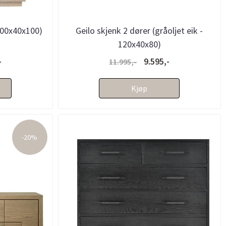
100x40x100)
Geilo skjenk 2 dører (gråoljet eik -
120x40x80)
-
9.595,-
11.995,-
Kjøp
-20%