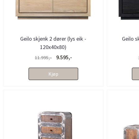
Geilo skjenk 2 dører (lys eik -
Geilo s
120x40x80)
9.595,-
11.995,-
Kjøp