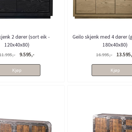
kjenk 2 dører (sort eik -
Geilo skjenk med 4 dører (g
120x40x80)
180x40x80)
9.595,-
13.595,
11.995,-
16.995,-
Kjøp
Kjøp