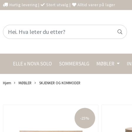
Hurtig levering
|
Stort utvalg
|
Alltid varer på lager
ELLE x NOVA SOLO
SOMMERSALG
MØBLER
I
Hjem
MØBLER
SKJENKER OG KOMMODER
-25%