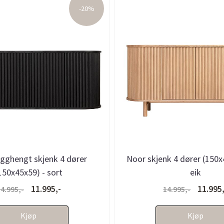
-20%
gghengt skjenk 4 dører
Noor skjenk 4 dører (150x4
150x45x59) - sort
eik
11.995,-
11.995,
4.995,-
14.995,-
Kjøp
Kjøp