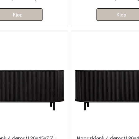
Kjøp
Kjøp
nk 4 dører (180x45x75) -
Noor skjenk 4 dører (180x4