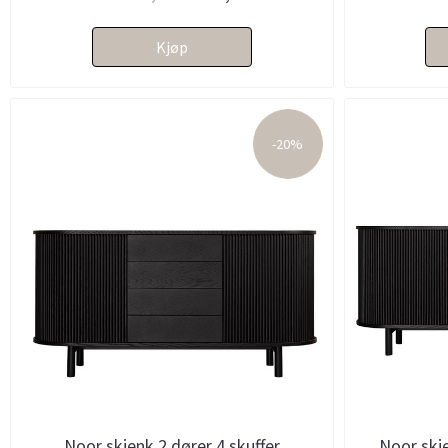
Kjøp
-20%
Noor skjenk 2 dører 4 skuffer
Noor skje