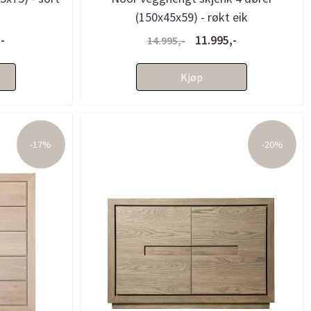
(150x45x59) - røkt eik
-
11.995,-
14.995,-
Kjøp
-17%
-20%