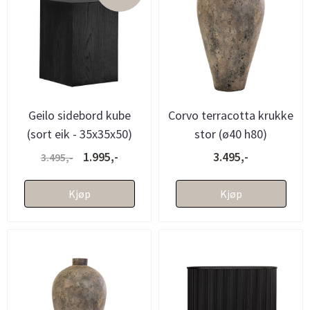
Geilo sidebord kube
Corvo terracotta krukke
(sort eik - 35x35x50)
stor (ø40 h80)
1.995,-
3.495,-
3.495,-
Kjøp
Kjøp