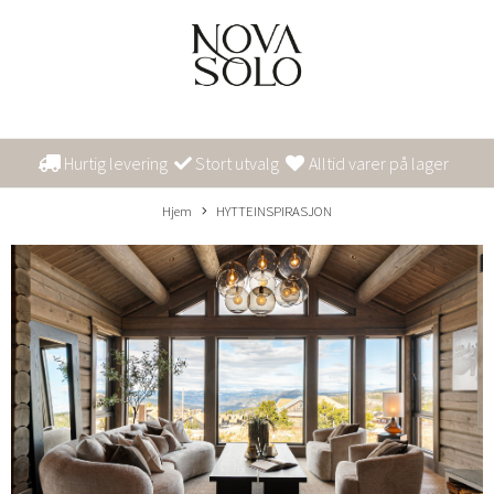
Hurtig levering
Stort utvalg
Alltid varer på lager
Hjem
HYTTEINSPIRASJON