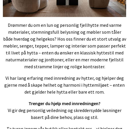
Drømmer du om en lun og personlig fjellhytte med varme
materialer, stemningsfull belysning og møbler som tåler
både hverdag og helgekos? Hos oss finner du et stort utvalg av
møbler, senger, tepper, lamper og interiør som passer perfekt
til livet på hytta – enten du ønsker en klassisk hyttestil med
naturmaterialer og jordtoner, eller en mer moderne fjellstil
med stramme linjer og rolige kontraster.
Vi har lang erfaring med innredning av hytter, og hjelper deg
gjerne med å skape helhet og harmoni i hyttemiljøet – enten
det gjelder hele hytta eller bare ett rom.
Trenger du hjelp med innredningen?
Vi gir deg personlig veiledning og skreddersydde løsninger
basert på dine behov, plass og stil.
Ta turen innom vår butikk eller kontakt oss – vi hjelper deg