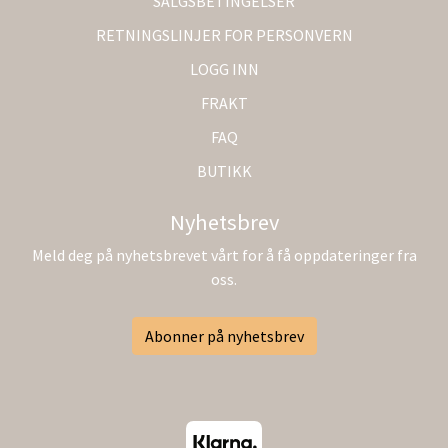
SALGSBETINGELSER
RETNINGSLINJER FOR PERSONVERN
LOGG INN
FRAKT
FAQ
BUTIKK
Nyhetsbrev
Meld deg på nyhetsbrevet vårt for å få oppdateringer fra
oss.
Abonner på nyhetsbrev