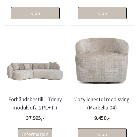
Kjøp
Kjøp
Forhåndsbestill - Trinny
Cozy lenestol med sving
modulsofa 2PL+TR
(Marbella 04)
(Marbella 04 - 284x131)
37.995,-
9.450,-
Informasjon
Kjøp