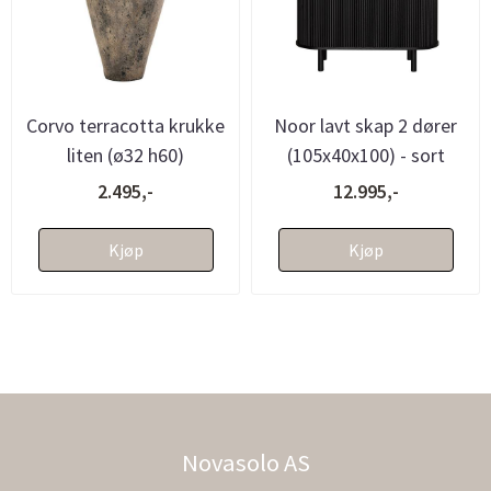
Corvo terracotta krukke
Noor lavt skap 2 dører
liten (ø32 h60)
(105x40x100) - sort
2.495,-
12.995,-
Kjøp
Kjøp
Novasolo AS