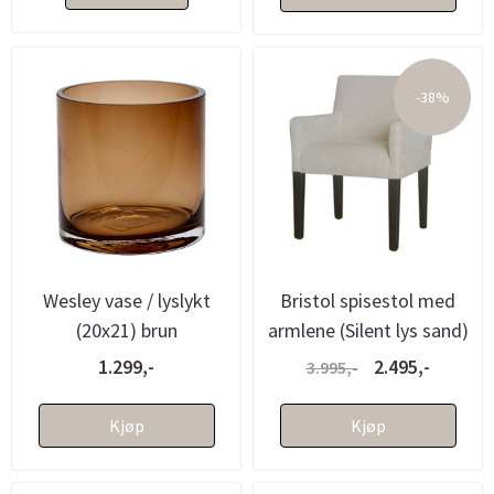
-38%
Wesley vase / lyslykt
Bristol spisestol med
(20x21) brun
armlene (Silent lys sand)
1.299,-
2.495,-
3.995,-
Kjøp
Kjøp