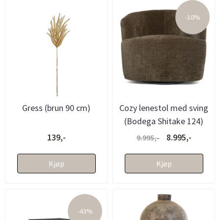
-10%
Gress (brun 90 cm)
Cozy lenestol med sving
(Bodega Shitake 124)
139,-
8.995,-
9.995,-
Kjøp
Kjøp
-43%