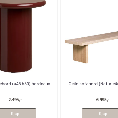
ebord (ø45 h50) bordeaux
Geilo sofabord (Natur eik
2.495,-
6.995,-
Kjøp
Kjøp