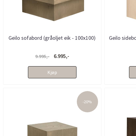
Geilo sofabord (gråoljet eik - 100x100)
Geilo sidebo
6.995,-
9.995,-
Kjøp
-20%