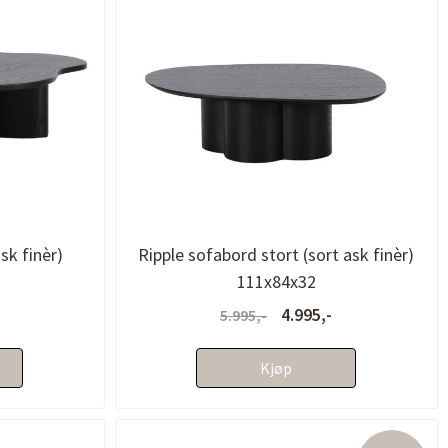
sk finèr)
Ripple sofabord stort (sort ask finèr)
111x84x32
4.995,-
5.995,-
Kjøp