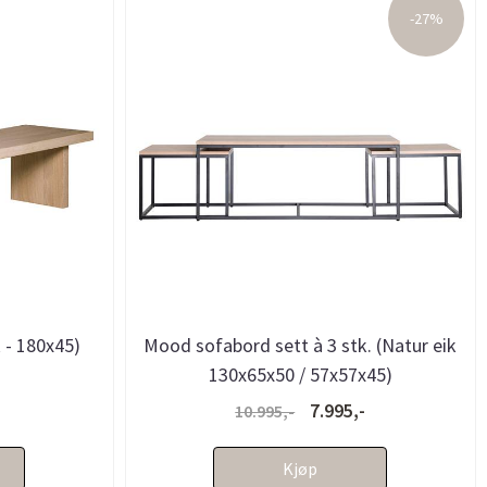
-27%
 - 180x45)
Mood sofabord sett à 3 stk. (Natur eik
130x65x50 / 57x57x45)
7.995,-
10.995,-
Kjøp