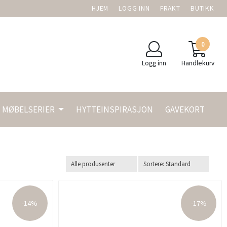
HJEM
LOGG INN
FRAKT
BUTIKK
0
Logg inn
Handlekurv
MØBELSERIER
HYTTEINSPIRASJON
GAVEKORT
-14%
-17%