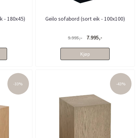
ik - 180x45)
Geilo sofabord (sort eik - 100x100)
7.995,-
9.995,-
Kjøp
-33%
-43%