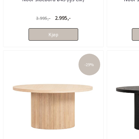
2.995,-
3.995,-
Kjøp
-29%