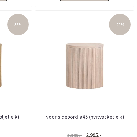
-38%
-25%
ljet eik)
Noor sidebord ø45 (hvitvasket eik)
2.995,-
3.995,-