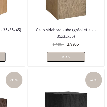
k - 35x35x45)
Geilo sidebord kube (gråoljet eik -
35x35x50)
1.995,-
3.495,-
Kjøp
-33%
-43%