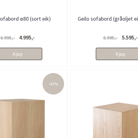
ofabord ø80 (sort eik)
Geilo sofabord (gråoljet e
4.995,-
5.595,-
6.995,-
6.995,-
Kjøp
Kjøp
-43%