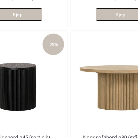
Kjøp
Kjøp
-25%
idebord ø45 (sort eik)
Noor sofabord ø80 (gråo