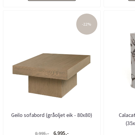
-22%
Geilo sofabord (gråoljet eik - 80x80)
Calacat
(35x
6.995,-
8.995,-