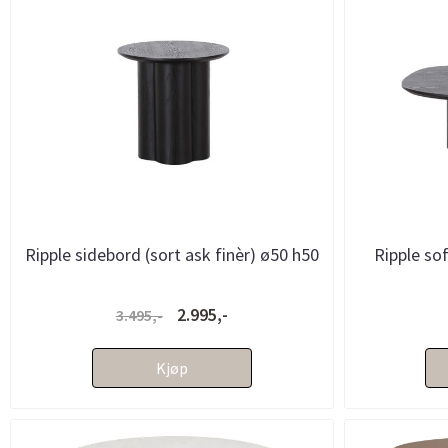
Ripple sidebord (sort ask finèr) ø50 h50
Ripple sof
2.995,-
3.495,-
Kjøp