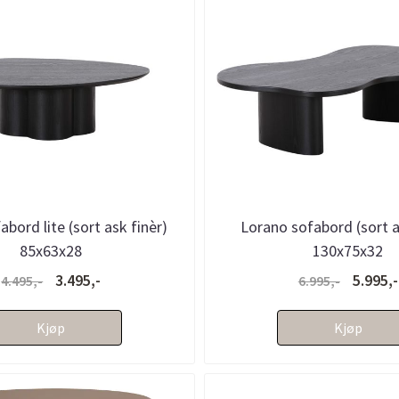
abord lite (sort ask finèr)
Lorano sofabord (sort a
85x63x28
130x75x32
3.495,-
5.995,-
4.495,-
6.995,-
Kjøp
Kjøp