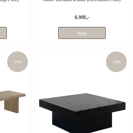
6.995,-
Kjøp
-20%
-20%