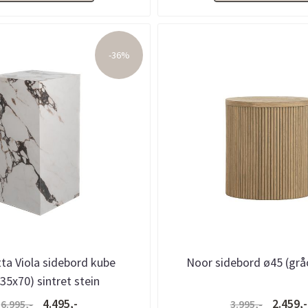
-36%
ta Viola sidebord kube
Noor sidebord ø45 (gråo
35x70) sintret stein
4.495,-
2.459,-
6.995,-
3.995,-