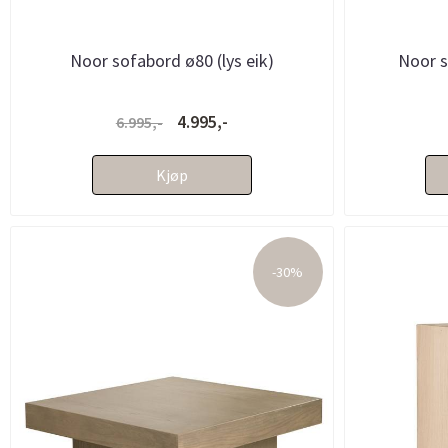
Noor sofabord ø80 (lys eik)
Noor s
4.995,-
6.995,-
Kjøp
-30%