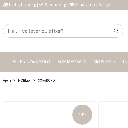
Hurtig levering
|
Stort utvalg
|
Alltid varer på lager
ELLE x NOVA SOLO
SOMMERSALG
MØBLER
I
Hjem
MØBLER
SOFABORD
-14%