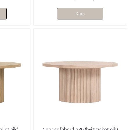
Kjøp
ljet eik)
Noor sofabord ø80 (hvitvasket eik)