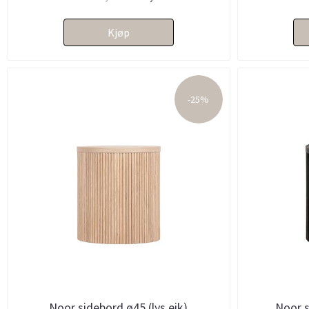
Kjøp
-25%
Noor sidebord ø45 (lys eik)
Noor s