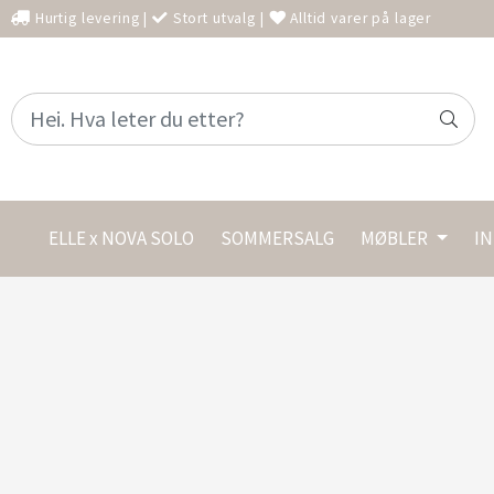
Hurtig levering
|
Stort utvalg
|
Alltid varer på lager
ELLE x NOVA SOLO
SOMMERSALG
MØBLER
I