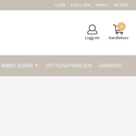
HJEM
LOGG INN
FRAKT
BUTIKK
0
Logg inn
Handlekurv
MØBELSERIER
HYTTEINSPIRASJON
GAVEKORT