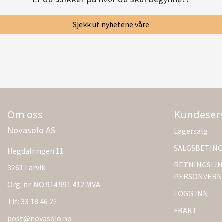
Sjekk ut nyhetene våre
Om oss
Kundeser
Novasolo AS
Lagersalg
SALGSBETIN
Hegdalringen 11
RETNINGSLIN
3261 Larvik
PERSONVERN
Org. nr. NO 914 991 412 MVA
LOGG INN
Tlf:
33 18 46 23
FRAKT
post@novasolo.no