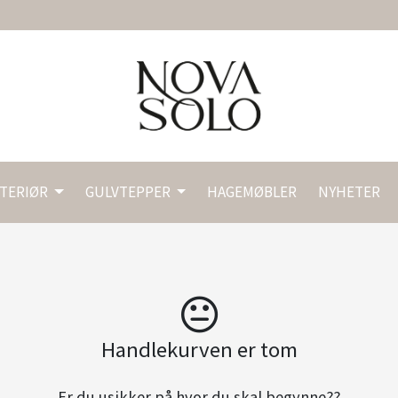
NTERIØR
GULVTEPPER
HAGEMØBLER
NYHETER
Handlekurven er tom
Er du usikker på hvor du skal begynne??