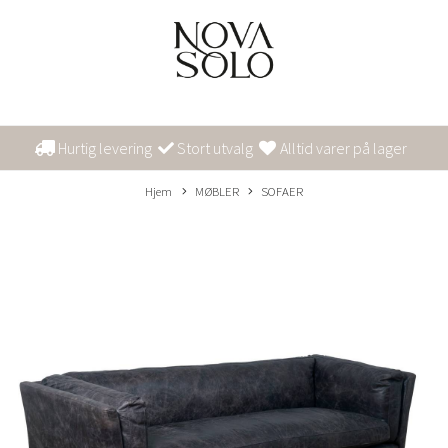
Hurtig levering
Stort utvalg
Alltid varer på lager
Hjem
MØBLER
SOFAER