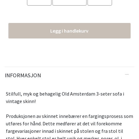
Legg i handlekurv
INFORMASJON
Stilfull, myk og behagelig Old Amsterdam 3-seter sofa i
vintage skinn!
Produksjonen av skinnet innebærer en fargingsprosess som
utføres for hånd. Dette medfører at det vil forekomme
fargevariasjoner innad i skinnet på stolen og fra stol til
stol. Hver enkelt stol er helt unik og merker, porer, ol. i