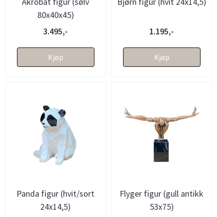
Akrobat figur (sølv
Bjørn figur (hvit 24x14,5)
80x40x45)
3.495,-
1.195,-
Kjøp
Kjøp
Panda figur (hvit/sort
Flyger figur (gull antikk
24x14,5)
53x75)