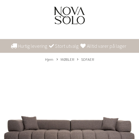
Hurtig levering
Stort utvalg
Alltid varer på lager
Hjem
MØBLER
SOFAER