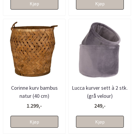
Kjøp
Kjøp
Corinne kurv bambus
Lucca kurver sett à 2 stk.
natur (40 cm)
(grå velour)
1.299,-
249,-
Kjøp
Kjøp