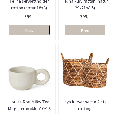
Felina serviettholder
Felina kurv rattan (natur
rattan (natur 18x6)
29x21x8,5)
399,-
799,-
Kjøp
Kjøp
Louise Roe Milky Tea
Jaya kurver sett à 2 stk.
Mug (keramikk ø10/16
rotting