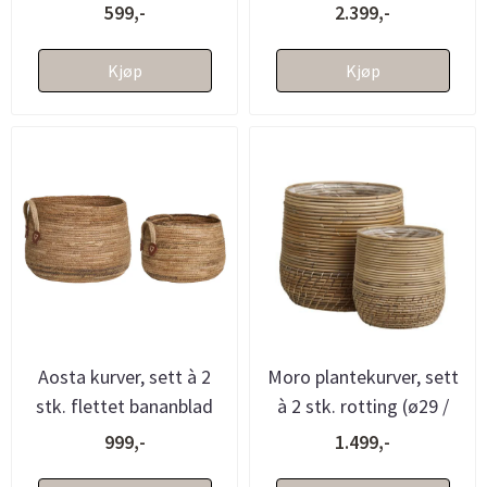
h10)
(d47xh49/d41xh46)
599,-
2.399,-
Kjøp
Kjøp
Aosta kurver, sett à 2
Moro plantekurver, sett
stk. flettet bananblad
à 2 stk. rotting (ø29 /
(ø31 / ø39)
ø39)
999,-
1.499,-