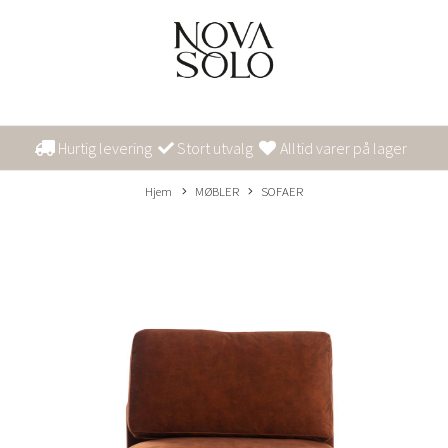
Hurtig levering
Stort utvalg
Alltid varer på lager
Hjem
MØBLER
SOFAER