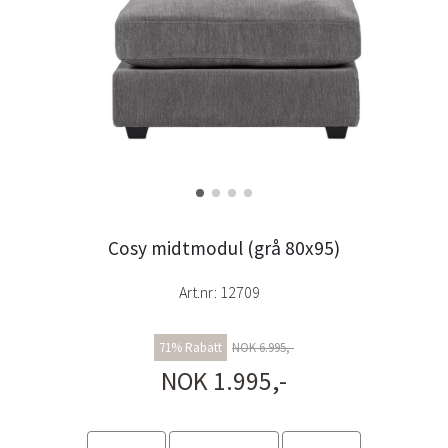
Cosy midtmodul (grå 80x95)
Art.nr:
12709
71% Rabatt
NOK 6.995,-
NOK 1.995,-