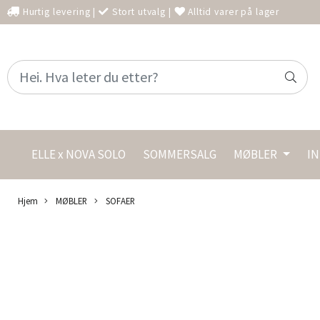
Hurtig levering
|
Stort utvalg
|
Alltid varer på lager
ELLE x NOVA SOLO
SOMMERSALG
MØBLER
I
Hjem
MØBLER
SOFAER