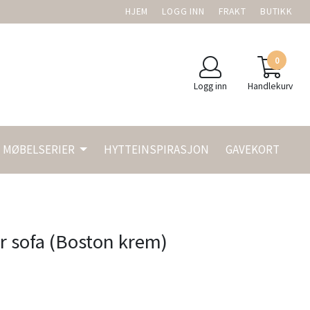
HJEM
LOGG INN
FRAKT
BUTIKK
0
Logg inn
Handlekurv
MØBELSERIER
HYTTEINSPIRASJON
GAVEKORT
r sofa (Boston krem)