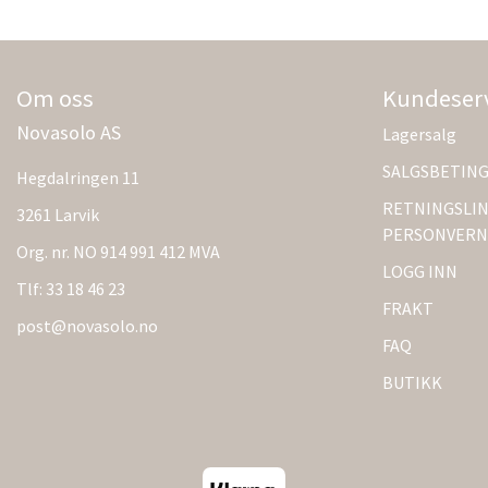
Om oss
Kundeser
Novasolo AS
Lagersalg
SALGSBETIN
Hegdalringen 11
RETNINGSLIN
3261 Larvik
PERSONVERN
Org. nr. NO 914 991 412 MVA
LOGG INN
Tlf:
33 18 46 23
FRAKT
post@novasolo.no
FAQ
BUTIKK