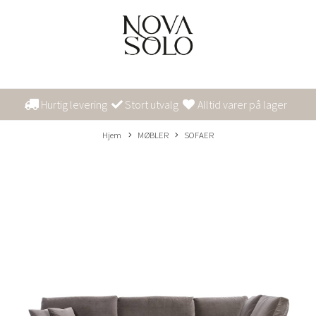
Hurtig levering
Stort utvalg
Alltid varer på lager
Hjem
MØBLER
SOFAER