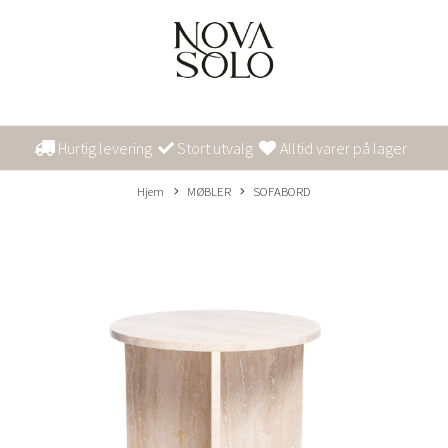
Hurtig levering
Stort utvalg
Alltid varer på lager
Hjem
MØBLER
SOFABORD