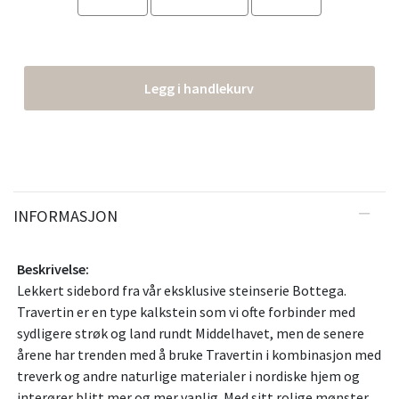
Legg i handlekurv
INFORMASJON
Beskrivelse:
Lekkert sidebord fra vår eksklusive steinserie Bottega.
Travertin er en type kalkstein som vi ofte forbinder med
sydligere strøk og land rundt Middelhavet, men de senere
årene har trenden med å bruke Travertin i kombinasjon med
treverk og andre naturlige materialer i nordiske hjem og
interører blitt mer og mer vanlig. Med sitt rolige mønster