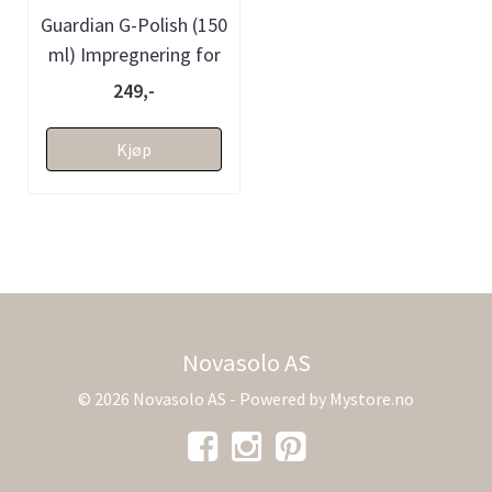
Guardian G-Polish (150
ml) Impregnering for
stein
249,-
Kjøp
Novasolo AS
© 2026 Novasolo AS - Powered by
Mystore.no