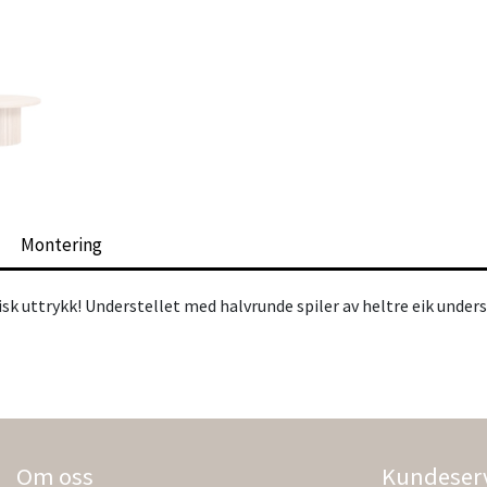
Montering
k uttrykk! Understellet med halvrunde spiler av heltre eik under
Om oss
Kundeser