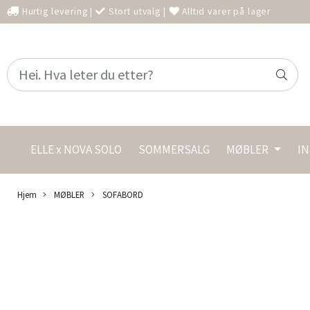
Hurtig levering
|
Stort utvalg
|
Alltid varer på lager
ELLE x NOVA SOLO
SOMMERSALG
MØBLER
I
Hjem
MØBLER
SOFABORD