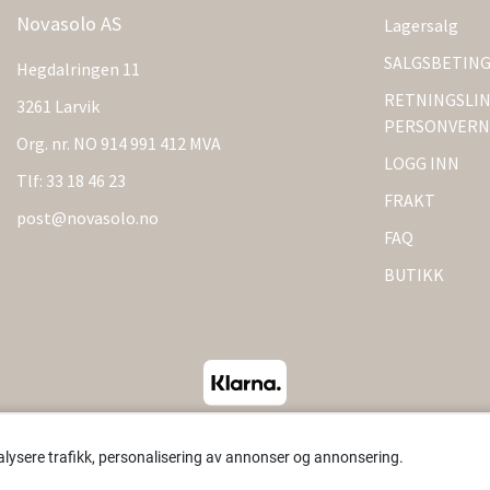
Novasolo AS
Lagersalg
SALGSBETIN
Hegdalringen 11
RETNINGSLIN
3261 Larvik
PERSONVERN
Org. nr. NO 914 991 412 MVA
LOGG INN
Tlf:
33 18 46 23
FRAKT
post@novasolo.no
FAQ
BUTIKK
alysere trafikk, personalisering av annonser og annonsering.