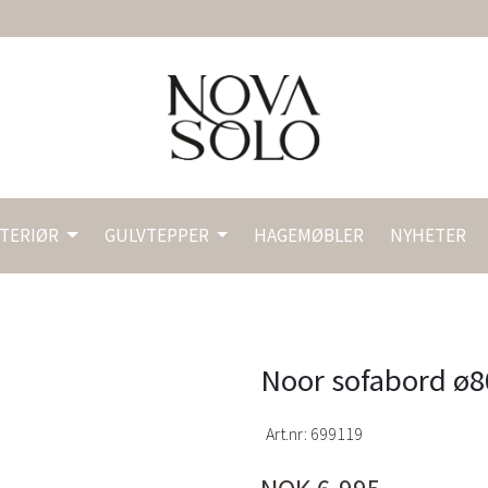
NTERIØR
GULVTEPPER
HAGEMØBLER
NYHETER
Noor sofabord ø80
Art.nr:
699119