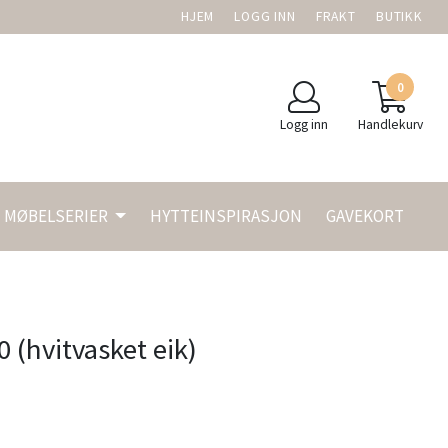
HJEM
LOGG INN
FRAKT
BUTIKK
0
Logg inn
Handlekurv
MØBELSERIER
HYTTEINSPIRASJON
GAVEKORT
 (hvitvasket eik)