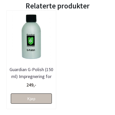
Relaterte produkter
Guardian G-Polish (150
ml) Impregnering for
stein
249,-
Kjøp