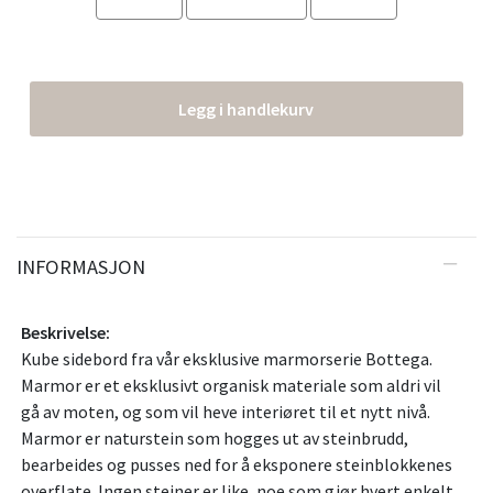
Legg i handlekurv
INFORMASJON
Beskrivelse:
Kube sidebord fra vår eksklusive marmorserie Bottega.
Marmor er et eksklusivt organisk materiale som aldri vil
gå av moten, og som vil heve interiøret til et nytt nivå.
Marmor er naturstein som hogges ut av steinbrudd,
bearbeides og pusses ned for å eksponere steinblokkenes
overflate. Ingen steiner er like, noe som gjør hvert enkelt