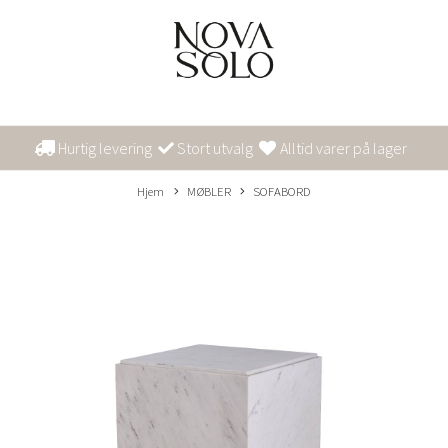
Hurtig levering
Stort utvalg
Alltid varer på lager
Hjem
MØBLER
SOFABORD