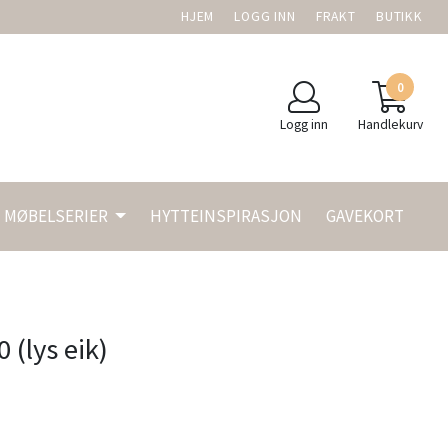
HJEM
LOGG INN
FRAKT
BUTIKK
0
Logg inn
Handlekurv
MØBELSERIER
HYTTEINSPIRASJON
GAVEKORT
 (lys eik)