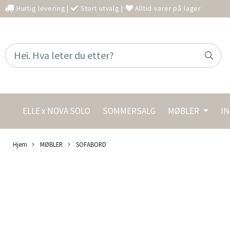
Hurtig levering
|
Stort utvalg
|
Alltid varer på lager
ELLE x NOVA SOLO
SOMMERSALG
MØBLER
I
Hjem
MØBLER
SOFABORD