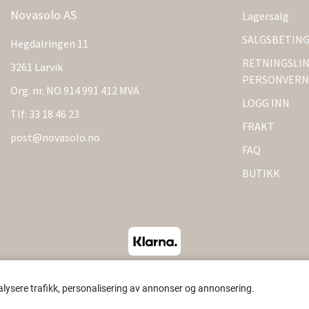
Novasolo AS
Lagersalg
SALGSBETIN
Hegdalringen 11
RETNINGSLIN
3261 Larvik
PERSONVERN
Org. nr. NO 914 991 412 MVA
LOGG INN
Tlf:
33 18 46 23
FRAKT
post@novasolo.no
FAQ
BUTIKK
alysere trafikk, personalisering av annonser og annonsering.