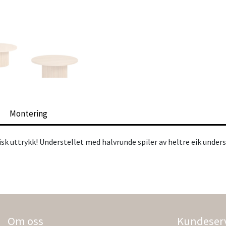
Montering
k uttrykk! Understellet med halvrunde spiler av heltre eik under
Om oss
Kundeser