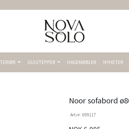
NTERIØR
GULVTEPPER
HAGEMØBLER
NYHETER
Noor sofabord ø80
Art.nr:
699117