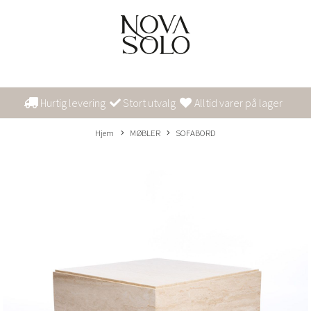
Hurtig levering
Stort utvalg
Alltid varer på lager
Hjem
MØBLER
SOFABORD