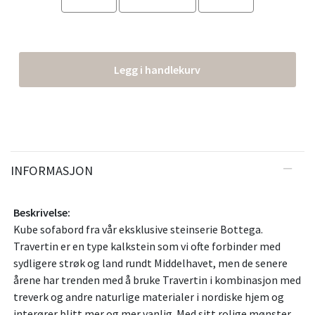
Legg i handlekurv
INFORMASJON
Beskrivelse:
Kube sofabord fra vår eksklusive steinserie Bottega.
Travertin er en type kalkstein som vi ofte forbinder med
sydligere strøk og land rundt Middelhavet, men de senere
årene har trenden med å bruke Travertin i kombinasjon med
treverk og andre naturlige materialer i nordiske hjem og
interører blitt mer og mer vanlig. Med sitt rolige mønster