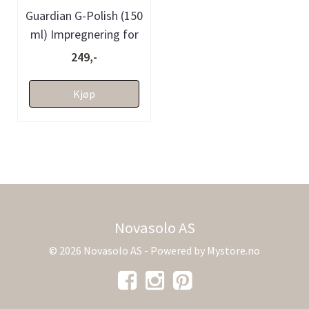
Guardian G-Polish (150
ml) Impregnering for
stein
249,-
Kjøp
Novasolo AS
© 2026 Novasolo AS - Powered by
Mystore.no