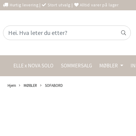
Hurtig levering
|
Stort utvalg
|
Alltid varer på lager
ELLE x NOVA SOLO
SOMMERSALG
MØBLER
I
Hjem
MØBLER
SOFABORD