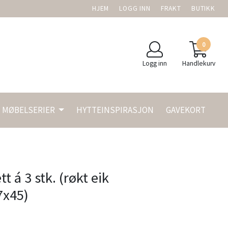
HJEM
LOGG INN
FRAKT
BUTIKK
0
Logg inn
Handlekurv
MØBELSERIER
HYTTEINSPIRASJON
GAVEKORT
 á 3 stk. (røkt eik
7x45)