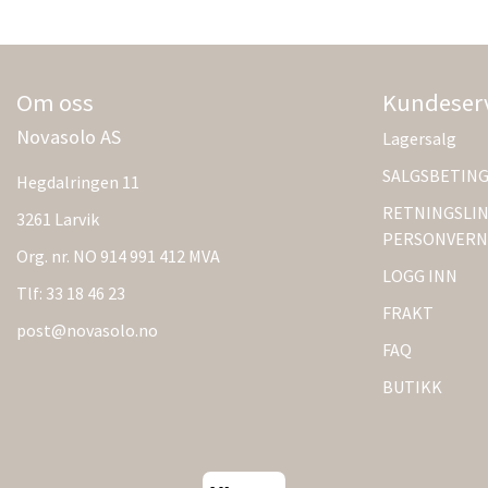
Om oss
Kundeser
Novasolo AS
Lagersalg
SALGSBETIN
Hegdalringen 11
RETNINGSLIN
3261 Larvik
PERSONVERN
Org. nr. NO 914 991 412 MVA
LOGG INN
Tlf:
33 18 46 23
FRAKT
post@novasolo.no
FAQ
BUTIKK