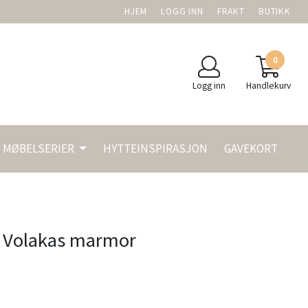
HJEM
LOGG INN
FRAKT
BUTIKK
0
Logg inn
Handlekurv
MØBELSERIER
HYTTEINSPIRASJON
GAVEKORT
d Volakas marmor