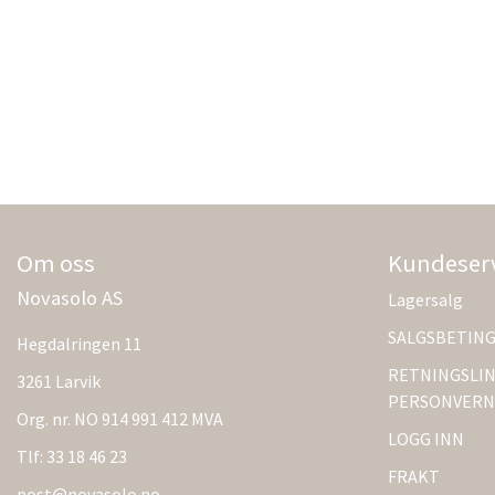
Om oss
Kundeser
Novasolo AS
Lagersalg
SALGSBETIN
Hegdalringen 11
RETNINGSLIN
3261 Larvik
PERSONVERN
Org. nr. NO 914 991 412 MVA
LOGG INN
Tlf:
33 18 46 23
FRAKT
post@novasolo.no