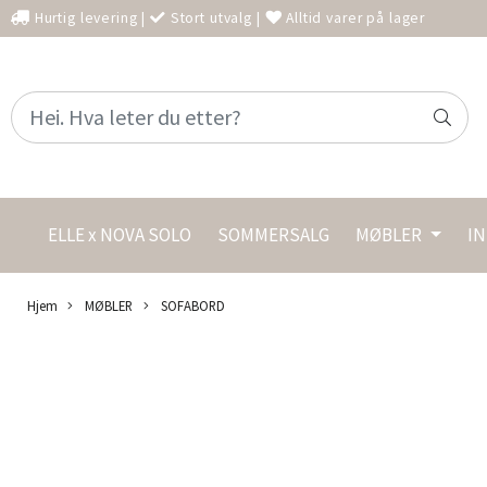
Hurtig levering
|
Stort utvalg
|
Alltid varer på lager
ELLE x NOVA SOLO
SOMMERSALG
MØBLER
I
Hjem
MØBLER
SOFABORD