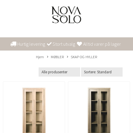
Hurtig levering
Stort utvalg
Alltid varer på lager
Hjem
MØBLER
SKAP OG HYLLER