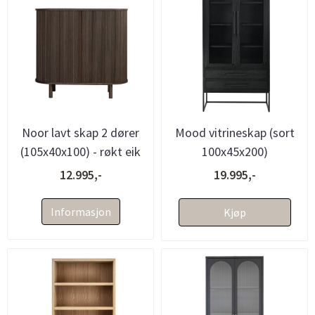
Noor lavt skap 2 dører
Mood vitrineskap (sort
(105x40x100) - røkt eik
100x45x200)
12.995,-
19.995,-
Informasjon
Kjøp