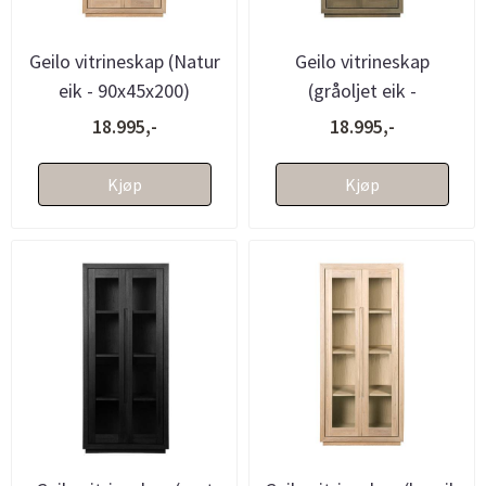
Geilo vitrineskap (Natur
Geilo vitrineskap
eik - 90x45x200)
(gråoljet eik -
90x45x200)
18.995,-
18.995,-
Kjøp
Kjøp