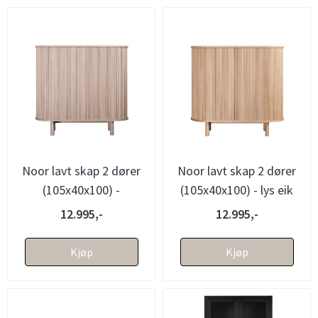
Noor lavt skap 2 dører
Noor lavt skap 2 dører
(105x40x100) -
(105x40x100) - lys eik
hvitvasket eik
12.995,-
12.995,-
Kjøp
Kjøp