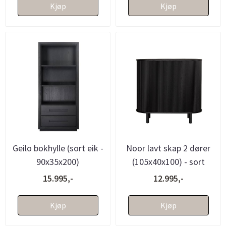
Kjøp
Kjøp
Geilo bokhylle (sort eik -
Noor lavt skap 2 dører
90x35x200)
(105x40x100) - sort
15.995,-
12.995,-
Kjøp
Kjøp