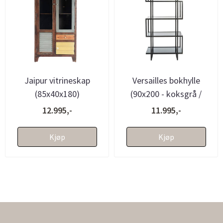
Jaipur vitrineskap
Versailles bokhylle
(85x40x180)
(90x200 - koksgrå /
sotet glass)
12.995,-
11.995,-
Kjøp
Kjøp