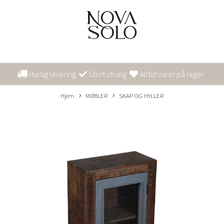
Hurtig levering
Stort utvalg
Alltid varer på lager
Hjem
MØBLER
SKAP OG HYLLER