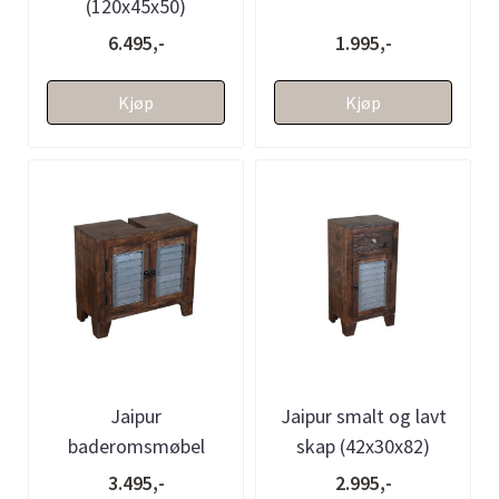
(120x45x50)
6.495,-
1.995,-
Kjøp
Kjøp
Jaipur
Jaipur smalt og lavt
baderomsmøbel
skap (42x30x82)
(60x30x60)
3.495,-
2.995,-