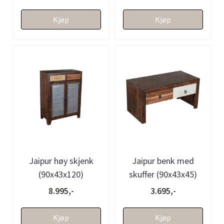
Kjøp
Kjøp
Jaipur høy skjenk
Jaipur benk med
(90x43x120)
skuffer (90x43x45)
8.995,-
3.695,-
Kjøp
Kjøp