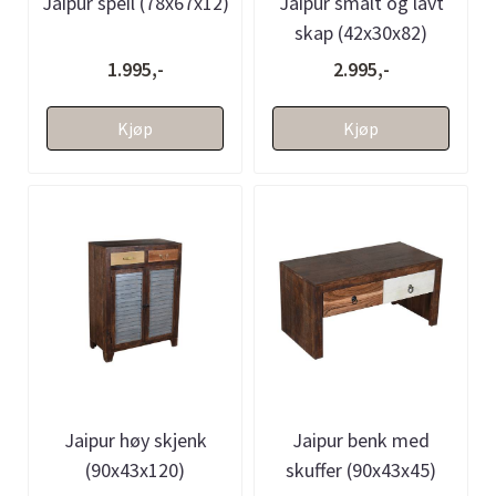
Jaipur speil (78x67x12)
Jaipur smalt og lavt
skap (42x30x82)
1.995,-
2.995,-
Kjøp
Kjøp
Jaipur høy skjenk
Jaipur benk med
(90x43x120)
skuffer (90x43x45)