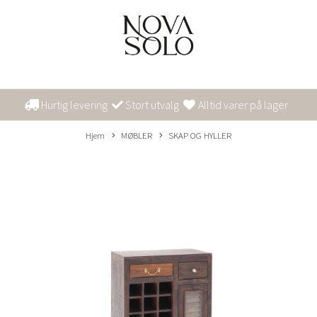
Hurtig levering
Stort utvalg
Alltid varer på lager
Hjem
MØBLER
SKAP OG HYLLER