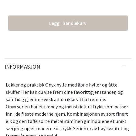
Legg i handlekurv
INFORMASJON
Lekker og praktisk Onyx hylle med åpne hyller og åtte
skuffer. Her kan du vise frem dine favorittgjenstander, og
samtidig gjemme vekk alt du ikke vil ha fremme.
Onyx serien har et trendy og industrielt uttrykk som passer
inn i de fleste moderne hjem. Kombinasjonen av sort finért
eik og den tøffe sorte metallrammen gir møblene et unikt
særpreg og et moderne uttrykk. Serien er av høy kvalitet og
fremstår massiv og solid.