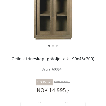
Geilo vitrineskap (gråoljet eik - 90x45x200)
Art.nr:
60084
21% Rabatt
NOK 18.995,-
NOK 14.995,-