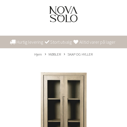
Hurtig levering
Stort utvalg
Alltid varer på lager
Hjem
MØBLER
SKAP OG HYLLER