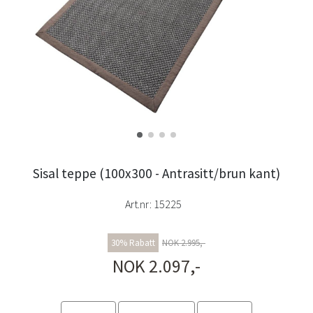
Sisal teppe (100x300 - Antrasitt/brun kant)
Art.nr:
15225
30% Rabatt
NOK 2.995,-
NOK 2.097,-