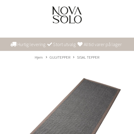
Hurtig levering
Stort utvalg
Alltid varer på lager
Hjem
GULVTEPPER
SISAL TEPPER