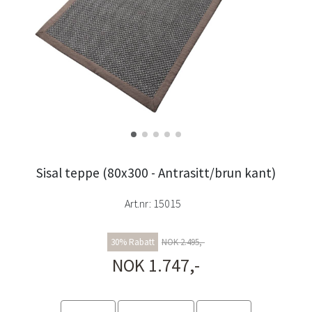
Sisal teppe (80x300 - Antrasitt/brun kant)
Art.nr:
15015
30% Rabatt
NOK 2.495,-
NOK 1.747,-