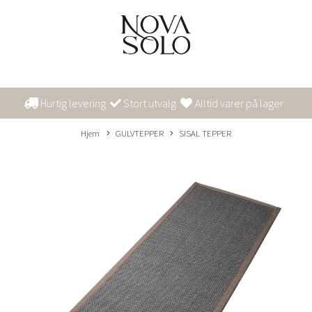
Hurtig levering
Stort utvalg
Alltid varer på lager
Hjem
GULVTEPPER
SISAL TEPPER