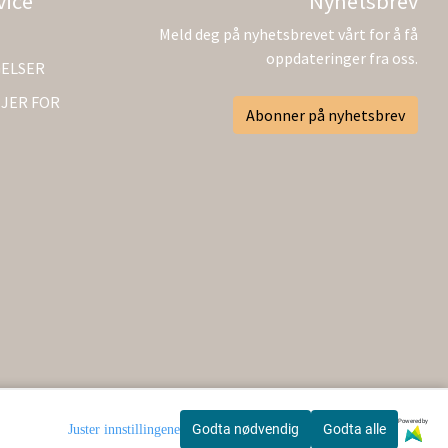
vice
Nyhetsbrev
Meld deg på nyhetsbrevet vårt for å få
oppdateringer fra oss.
GELSER
JER FOR
Abonner på nyhetsbrev
Powered by
Godta nødvendig
Godta alle
Juster innstillingene