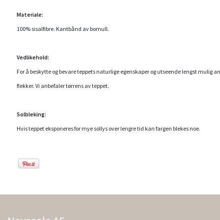
Materiale:
100% sisalfibre. Kantbånd av bomull.
Vedlikehold:
For å beskytte og bevare teppets naturlige egenskaper og utseende lengst mulig a
flekker. Vi anbefaler tørrens av teppet.
Solbleking:
Hvis teppet eksponeres for mye sollys over lengre tid kan fargen blekes noe.