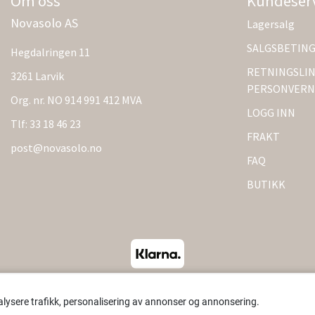
Om oss
Kundeser
Novasolo AS
Lagersalg
SALGSBETIN
Hegdalringen 11
RETNINGSLIN
3261 Larvik
PERSONVERN
Org. nr. NO 914 991 412 MVA
LOGG INN
Tlf:
33 18 46 23
FRAKT
post@novasolo.no
FAQ
BUTIKK
alysere trafikk, personalisering av annonser og annonsering.