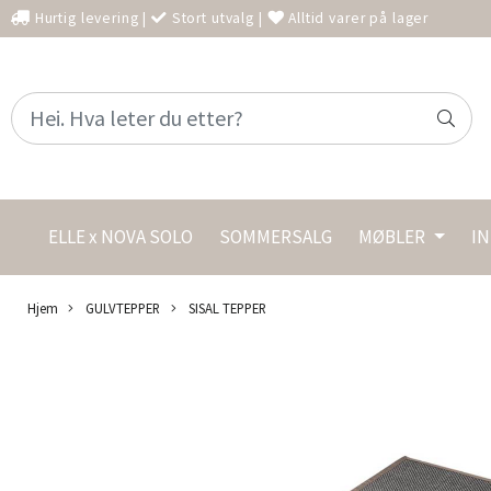
Hurtig levering
|
Stort utvalg
|
Alltid varer på lager
ELLE x NOVA SOLO
SOMMERSALG
MØBLER
I
Hjem
GULVTEPPER
SISAL TEPPER