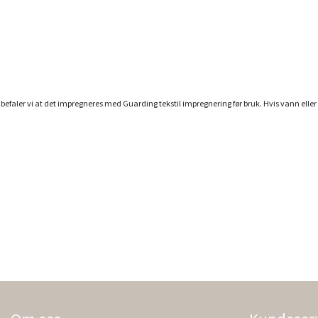
nbefaler vi at det impregneres med
Guarding tekstil impregnering
før bruk. Hvis vann ell