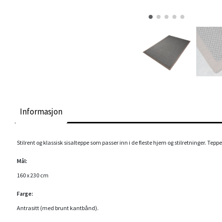
Informasjon
Stilrent og klassisk sisalteppe som passer inn i de fleste hjem og stilretninger. Teppe
Mål:
160 x 230 cm
Farge:
Antrasitt (med brunt kantbånd).