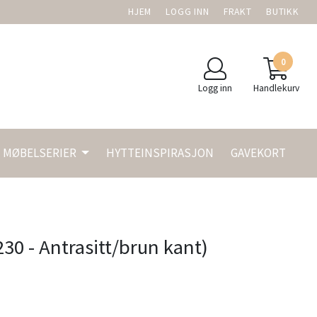
HJEM
LOGG INN
FRAKT
BUTIKK
0
Logg inn
Handlekurv
MØBELSERIER
HYTTEINSPIRASJON
GAVEKORT
230 - Antrasitt/brun kant)