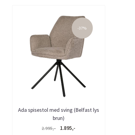
-37%
Ada spisestol med sving (Belfast lys
brun)
1.895,-
2.995,-