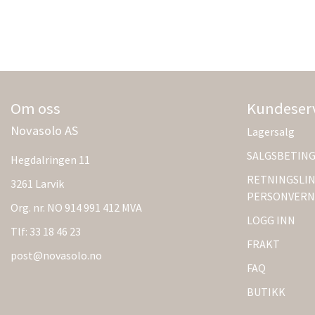
Om oss
Kundeser
Novasolo AS
Lagersalg
SALGSBETIN
Hegdalringen 11
RETNINGSLIN
3261 Larvik
PERSONVERN
Org. nr. NO 914 991 412 MVA
LOGG INN
Tlf:
33 18 46 23
FRAKT
post@novasolo.no
FAQ
BUTIKK