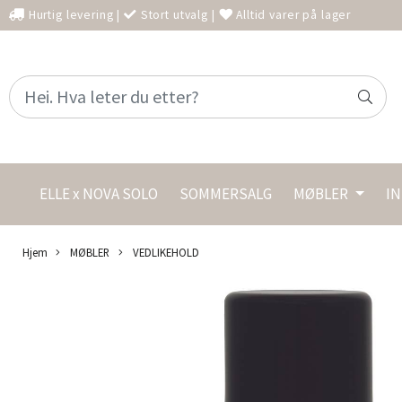
Hurtig levering
|
Stort utvalg
|
Alltid varer på lager
ELLE x NOVA SOLO
SOMMERSALG
MØBLER
I
Hjem
MØBLER
VEDLIKEHOLD