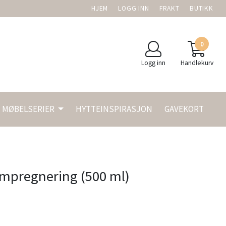
HJEM
LOGG INN
FRAKT
BUTIKK
0
Logg inn
Handlekurv
MØBELSERIER
HYTTEINSPIRASJON
GAVEKORT
Impregnering (500 ml)