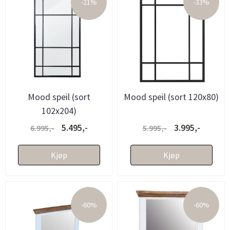
-21%
-33%
Mood speil (sort
Mood speil (sort 120x80)
102x204)
5.495,-
3.995,-
6.995,-
5.995,-
Kjøp
Kjøp
-60%
-60%