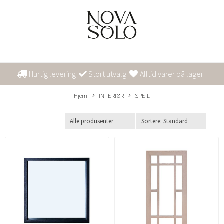
Hurtig levering
Stort utvalg
Alltid varer på lager
Hjem
INTERIØR
SPEIL