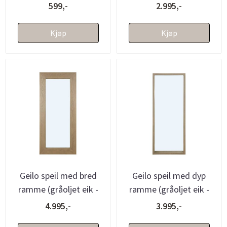
80x120)
599,-
2.995,-
Kjøp
Kjøp
Geilo speil med bred
Geilo speil med dyp
ramme (gråoljet eik -
ramme (gråoljet eik -
90x200)
150x60x8)
4.995,-
3.995,-