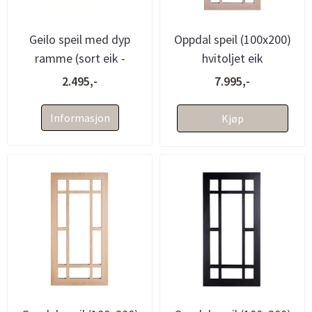
Geilo speil med dyp
Oppdal speil (100x200)
ramme (sort eik -
hvitoljet eik
70x70x8)
2.495,-
7.995,-
Informasjon
Kjøp