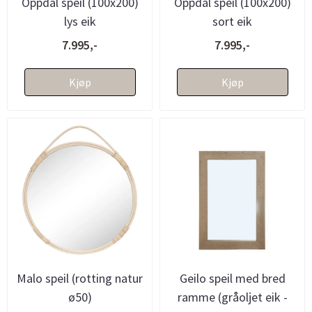
Oppdal speil (100x200)
Oppdal speil (100x200)
lys eik
sort eik
7.995,-
7.995,-
Kjøp
Kjøp
Malo speil (rotting natur
Geilo speil med bred
ø50)
ramme (gråoljet eik -