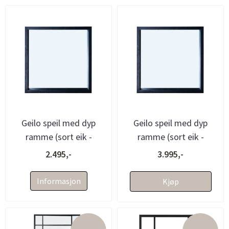
Geilo speil med dyp
Geilo speil med dyp
ramme (sort eik -
ramme (sort eik -
70x70x8)
100x100x8)
2.495,-
3.995,-
Informasjon
Kjøp