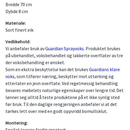
Bredde 70 cm
Dybde 8 cm
Materiale:
Sort finert eik
Vedlikehold:
Vi anbefaler bruk av
Guardian Sprayvoks
. Produktet brukes
på ubehandlet, voksbehandlet og lakkerte overflater av tre
der voksbehandling er ønsket.
Som en ekstra beskyttelse kan det brukes
Guardians klare
voks
, som tilfører næring, beskytter mot uttørking og
etterlater en jevn overflate. Ved regelmessig behandling
bevares møbelets naturlige egenskaper over lengre tid. Det
lønner seg alltid å teste produktene på et ikke synlig sted
før bruk. Til den daglige rengjøringen anbefaler vi at det
tørkes lett over med en godt oppvridd bomullsklut.
Montering:
Speilet leveres ferdig montert.