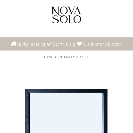
Hurtig levering
Stort utvalg
Alltid varer på lager
Hjem
INTERIØR
SPEIL