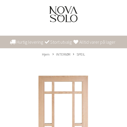
Hurtig levering
Stort utvalg
Alltid varer på lager
Hjem
INTERIØR
SPEIL