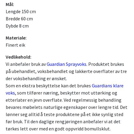
Mål:
Lengde 150 cm
Bredde 60 cm
Dybde 8 cm
Materiale:
Finert eik
Vedlikehold:
Vi anbefaler bruk av
Guardian Sprayvoks
. Produktet brukes
på ubehandlet, voksbehandlet og lakkerte overflater av tre
der voksbehandling er ønsket.
Som en ekstra beskyttelse kan det brukes
Guardians klare
voks
, som tilfører næring, beskytter mot uttørking og
etterlater en jevn overflate. Ved regelmessig behandling
bevares møbelets naturlige egenskaper over lengre tid. Det
lønner seg alltid å teste produktene på et ikke synlig sted
før bruk. Til den daglige rengjøringen anbefaler vi at det
tørkes lett over med en godt oppvridd bomullsklut.