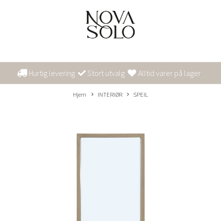
Hurtig levering
Stort utvalg
Alltid varer på lager
Hjem
INTERIØR
SPEIL