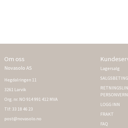
Om oss
Kundeser
Novasolo AS
Lagersalg
SALGSBETIN
Hegdalringen 11
RETNINGSLIN
3261 Larvik
PERSONVERN
Org. nr. NO 914 991 412 MVA
LOGG INN
Tlf:
33 18 46 23
FRAKT
post@novasolo.no
FAQ