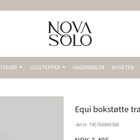
NTERIØR
GULVTEPPER
HAGEMØBLER
NYHETER
Equi bokstøtte tr
Art.nr:
745760840380