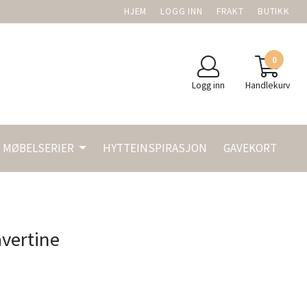
HJEM
LOGG INN
FRAKT
BUTIKK
0
Logg inn
Handlekurv
MØBELSERIER
HYTTEINSPIRASJON
GAVEKORT
avertine