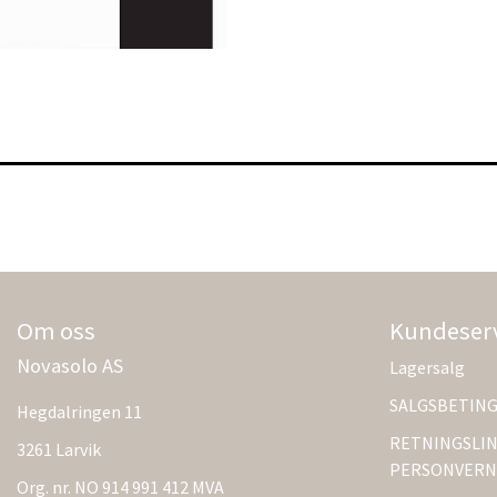
Om oss
Kundeser
Novasolo AS
Lagersalg
SALGSBETIN
Hegdalringen 11
RETNINGSLIN
3261 Larvik
PERSONVERN
Org. nr. NO 914 991 412 MVA