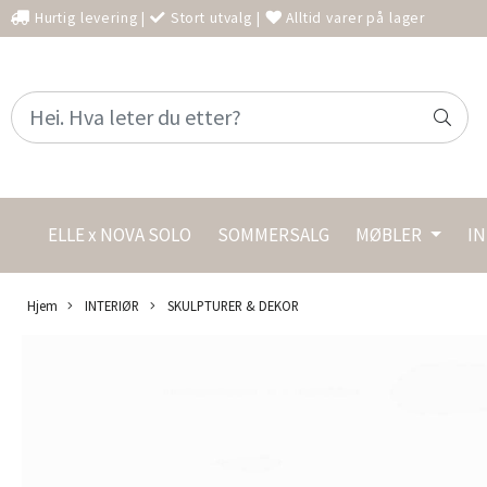
Hurtig levering
|
Stort utvalg
|
Alltid varer på lager
ELLE x NOVA SOLO
SOMMERSALG
MØBLER
I
Hjem
INTERIØR
SKULPTURER & DEKOR