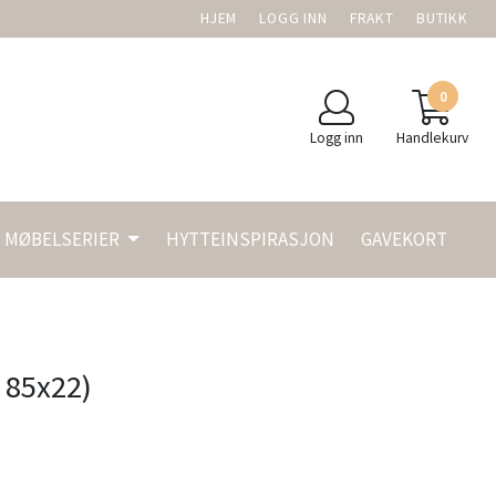
HJEM
LOGG INN
FRAKT
BUTIKK
0
Logg inn
Handlekurv
MØBELSERIER
HYTTEINSPIRASJON
GAVEKORT
v 85x22)