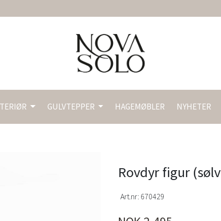
NTERIØR
GULVTEPPER
HAGEMØBLER
NYHETER
Rovdyr figur (søl
Art.nr:
670429