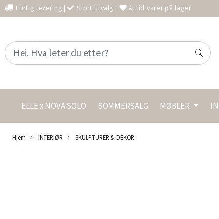
Hurtig levering
|
Stort utvalg
|
Alltid varer på lager
ELLE x NOVA SOLO
SOMMERSALG
MØBLER
I
Hjem
INTERIØR
SKULPTURER & DEKOR