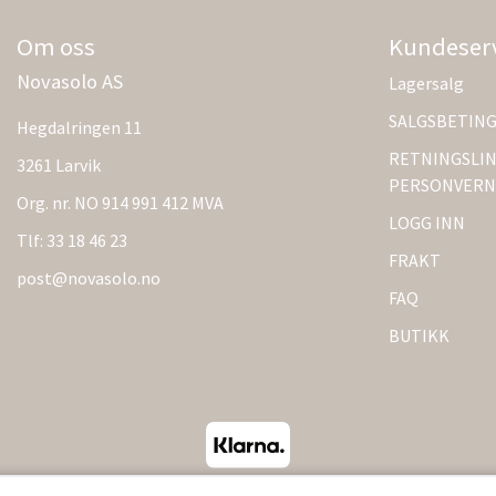
Om oss
Kundeser
Novasolo AS
Lagersalg
SALGSBETIN
Hegdalringen 11
RETNINGSLIN
3261 Larvik
PERSONVERN
Org. nr. NO 914 991 412 MVA
LOGG INN
Tlf:
33 18 46 23
FRAKT
post@novasolo.no
FAQ
BUTIKK