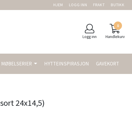
HJEM
LOGG INN
FRAKT
BUTIKK
0
Logg inn
Handlekurv
MØBELSERIER
HYTTEINSPIRASJON
GAVEKORT
/sort 24x14,5)