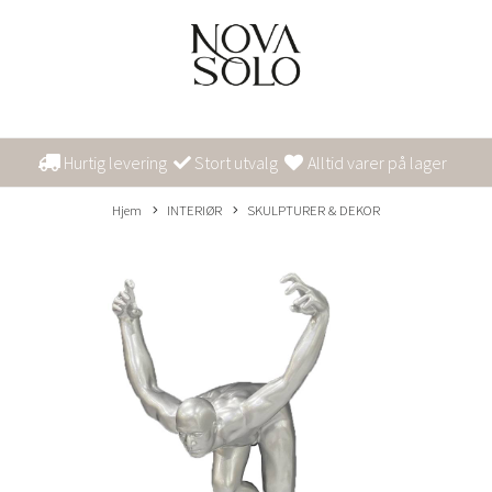
Hurtig levering
Stort utvalg
Alltid varer på lager
Hjem
INTERIØR
SKULPTURER & DEKOR