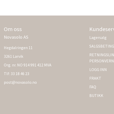
Om oss
Kundeser
Novasolo AS
Lagersalg
SALGSBETIN
Hegdalringen 11
RETNINGSLIN
3261 Larvik
PERSONVERN
Org. nr. NO 914 991 412 MVA
LOGG INN
Tlf:
33 18 46 23
FRAKT
post@novasolo.no
FAQ
BUTIKK