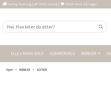
Hurtig levering
|
Stort utvalg
|
Alltid varer på lager
ELLE x NOVA SOLO
SOMMERSALG
MØBLER
I
Hjem
MØBLER
SOFAER