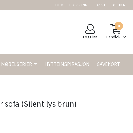
HJEM
LOGG INN
FRAKT
BUTIKK
0
Logg inn
Handlekurv
MØBELSERIER
HYTTEINSPIRASJON
GAVEKORT
 sofa (Silent lys brun)