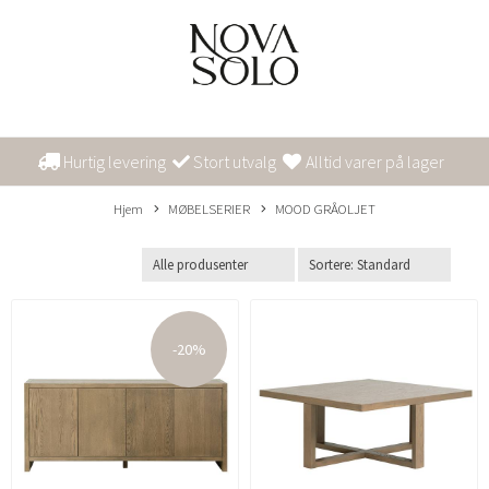
Hurtig levering
Stort utvalg
Alltid varer på lager
Hjem
MØBELSERIER
MOOD GRÅOLJET
-20%