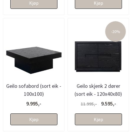
Kjøp
Kjøp
-20%
Geilo sofabord (sort eik -
Geilo skjenk 2 dører
100x100)
(sort eik - 120x40x80)
9.995,-
9.595,-
11.995,-
Kjøp
Kjøp