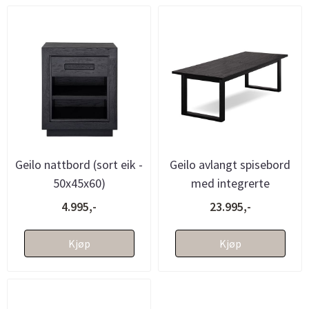
Geilo nattbord (sort eik -
Geilo avlangt spisebord
50x45x60)
med integrerte
tilleggsplater
4.995,-
23.995,-
(100x200/300) so...
Kjøp
Kjøp