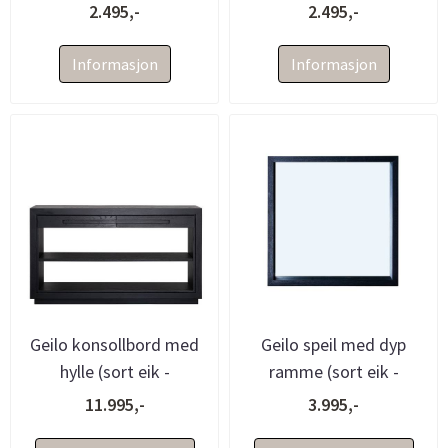
70x70x8)
70x70x8)
2.495,-
2.495,-
Informasjon
Informasjon
Geilo konsollbord med
Geilo speil med dyp
hylle (sort eik -
ramme (sort eik -
140x35x80)
100x100x8)
11.995,-
3.995,-