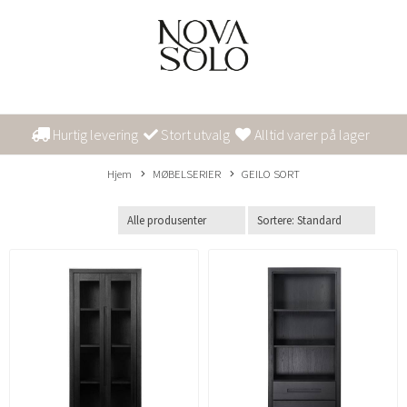
Hurtig levering
Stort utvalg
Alltid varer på lager
Hjem
MØBELSERIER
GEILO SORT