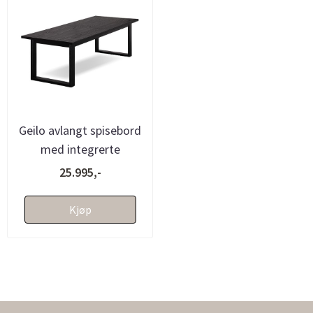
Geilo avlangt spisebord
med integrerte
tilleggsplater
25.995,-
(100x240/340) so...
Kjøp