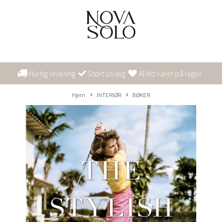
Hurtig levering
Stort utvalg
Alltid varer på lager
Hjem
INTERIØR
BØKER