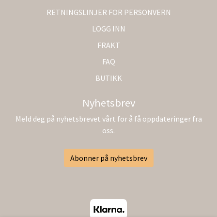
RETNINGSLINJER FOR PERSONVERN
LOGG INN
FRAKT
FAQ
BUTIKK
Nyhetsbrev
Meld deg på nyhetsbrevet vårt for å få oppdateringer fra
oss.
Abonner på nyhetsbrev