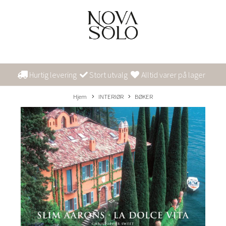
Hurtig levering
Stort utvalg
Alltid varer på lager
Hjem
INTERIØR
BØKER