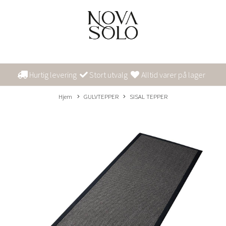
Hurtig levering
Stort utvalg
Alltid varer på lager
Hjem
GULVTEPPER
SISAL TEPPER