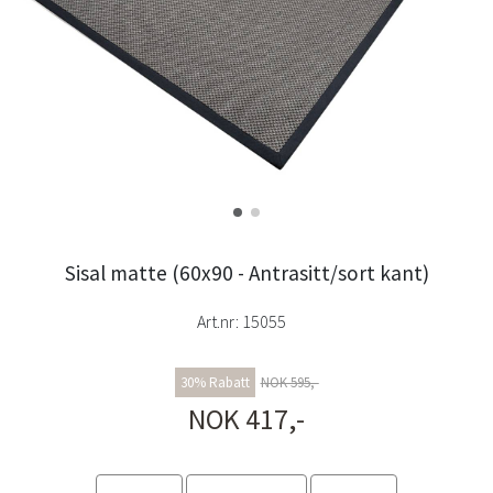
Sisal matte (60x90 - Antrasitt/sort kant)
Art.nr:
15055
30% Rabatt
NOK 595,-
NOK 417,-