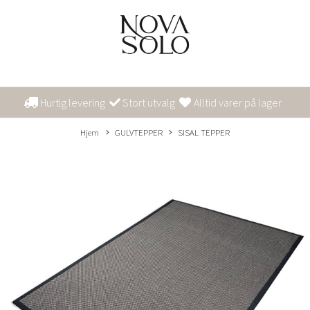
Hurtig levering
Stort utvalg
Alltid varer på lager
Hjem
GULVTEPPER
SISAL TEPPER