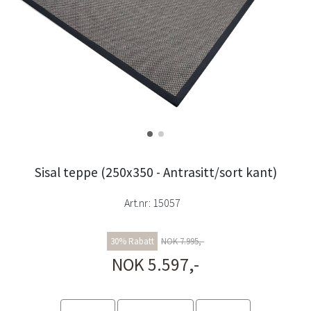
Sisal teppe (250x350 - Antrasitt/sort kant)
Art.nr:
15057
30% Rabatt
NOK 7.995,-
NOK 5.597,-