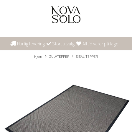
Hurtig levering
Stort utvalg
Alltid varer på lager
Hjem
GULVTEPPER
SISAL TEPPER