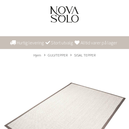
Hurtig levering
Stort utvalg
Alltid varer på lager
Hjem
GULVTEPPER
SISAL TEPPER