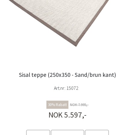
Sisal teppe (250x350 - Sand/brun kant)
Art.nr:
15072
30% Rabatt
NOK 7.995,-
NOK 5.597,-