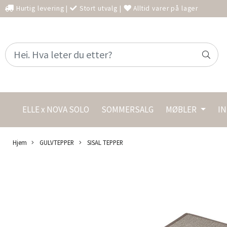
Hurtig levering
|
Stort utvalg
|
Alltid varer på lager
ELLE x NOVA SOLO
SOMMERSALG
MØBLER
I
Hjem
GULVTEPPER
SISAL TEPPER