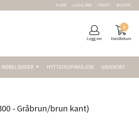
HJEM
LOGG INN
FRAKT
BUTIKK
0
Logg inn
Handlekurv
MØBELSERIER
HYTTEINSPIRASJON
GAVEKORT
300 - Gråbrun/brun kant)