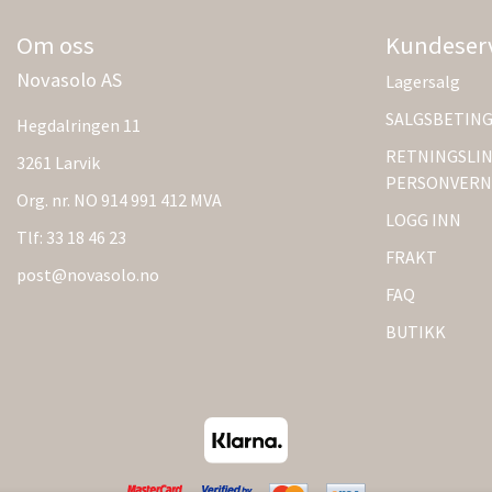
Om oss
Kundeser
Novasolo AS
Lagersalg
SALGSBETIN
Hegdalringen 11
RETNINGSLIN
3261 Larvik
PERSONVERN
Org. nr. NO 914 991 412 MVA
LOGG INN
Tlf:
33 18 46 23
FRAKT
post@novasolo.no
FAQ
BUTIKK