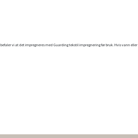
nbefaler vi at det impregneres med
Guarding tekstil impregnering
før bruk. Hvis vann ell