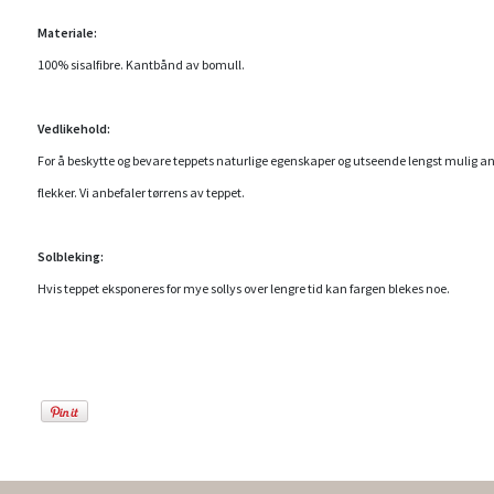
Materiale:
100% sisalfibre. Kantbånd av bomull.
Vedlikehold:
For å beskytte og bevare teppets naturlige egenskaper og utseende lengst mulig a
flekker. Vi anbefaler tørrens av teppet.
Solbleking:
Hvis teppet eksponeres for mye sollys over lengre tid kan fargen blekes noe.