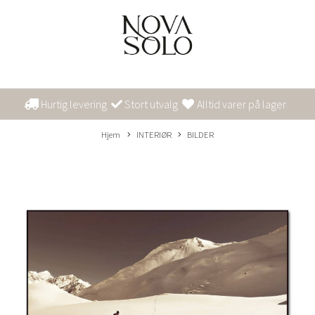
Hurtig levering
Stort utvalg
Alltid varer på lager
Hjem
INTERIØR
BILDER