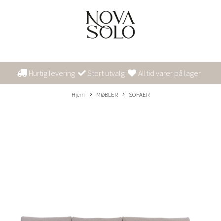
Hurtig levering
Stort utvalg
Alltid varer på lager
Hjem
MØBLER
SOFAER